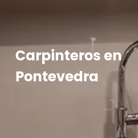
Carpinteros en
Pontevedra